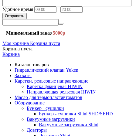
Удобное время
-
Отправить
Минимальный заказ
5000р
Моя корзина
Корзина пуста
Корзина пуста
Корзина
Каталог товаров
Гидравлический клапан Yuken
Захваты
Каретки, рельсовые направляющие
Каретка фланцевая HIWIN
Направляющая рельсовая HIWIN
Масло для термопластавтоматов
Оборудование
Бункер - сушилки
Бункер - сушилки Shini SHD/SEHD
Вакуумные загрузчики
Вакуумные загрузчики Shini
Дозаторы
Дозаторы Shini