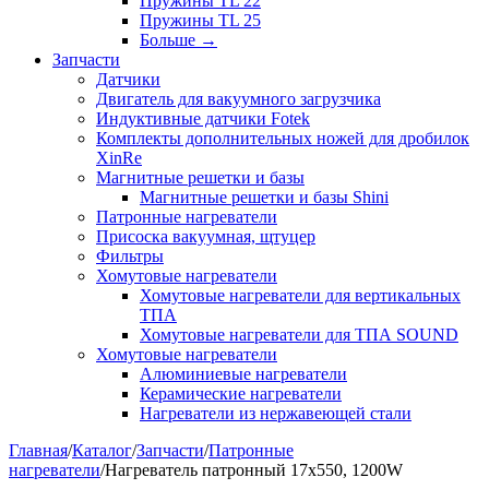
Пружины TL 22
Пружины TL 25
Больше
→
Запчасти
Датчики
Двигатель для вакуумного загрузчика
Индуктивные датчики Fotek
Комплекты дополнительных ножей для дробилок
XinRe
Магнитные решетки и базы
Магнитные решетки и базы Shini
Патронные нагреватели
Присоска вакуумная, щтуцер
Фильтры
Хомутовые нагреватели
Хомутовые нагреватели для вертикальных
ТПА
Хомутовые нагреватели для ТПА SOUND
Хомутовые нагреватели
Алюминиевые нагреватели
Керамические нагреватели
Нагреватели из нержавеющей стали
Главная
/
Каталог
/
Запчасти
/
Патронные
нагреватели
/
Нагреватель патронный 17х550, 1200W