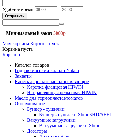
Удобное время
-
Отправить
Минимальный заказ
5000р
Моя корзина
Корзина пуста
Корзина пуста
Корзина
Каталог товаров
Гидравлический клапан Yuken
Захваты
Каретки, рельсовые направляющие
Каретка фланцевая HIWIN
Направляющая рельсовая HIWIN
Масло для термопластавтоматов
Оборудование
Бункер - сушилки
Бункер - сушилки Shini SHD/SEHD
Вакуумные загрузчики
Вакуумные загрузчики Shini
Дозаторы
Дозаторы Shini