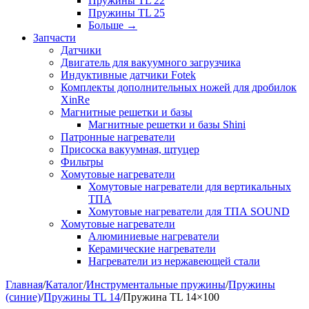
Пружины TL 22
Пружины TL 25
Больше
→
Запчасти
Датчики
Двигатель для вакуумного загрузчика
Индуктивные датчики Fotek
Комплекты дополнительных ножей для дробилок
XinRe
Магнитные решетки и базы
Магнитные решетки и базы Shini
Патронные нагреватели
Присоска вакуумная, щтуцер
Фильтры
Хомутовые нагреватели
Хомутовые нагреватели для вертикальных
ТПА
Хомутовые нагреватели для ТПА SOUND
Хомутовые нагреватели
Алюминиевые нагреватели
Керамические нагреватели
Нагреватели из нержавеющей стали
Главная
/
Каталог
/
Инструментальные пружины
/
Пружины
(синие)
/
Пружины TL 14
/
Пружина TL 14×100